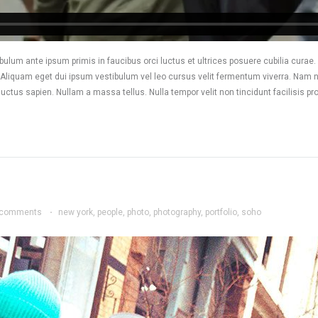
ulum ante ipsum primis in faucibus orci luctus et ultrices posuere cubilia curae. 
. Aliquam eget dui ipsum vestibulum vel leo cursus velit fermentum viverra. Nam n
luctus sapien. Nullam a massa tellus. Nulla tempor velit non tincidunt facilisis pr
 comments
·
new york
,
people
,
photo
,
photography
,
portfolio
,
soho