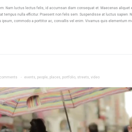
rem. Nam luctus lectus felis, id accumsan diam consequat et. Maecenas aliquet el
, at tempus nulla efficitur. Praesent non felis sem. Suspendisse at luctus sapien.
s ipsum, commodo a porttitor ac, convallis vel enim. Vivamus quis elementum met
 comments
·
events
,
people
,
places
,
portfolio
,
streets
,
video