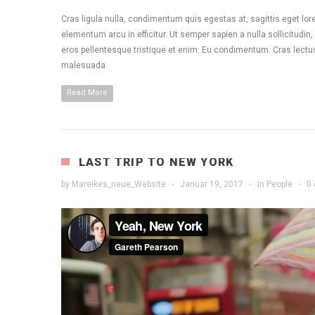
Cras ligula nulla, condimentum quis egestas at, sagittis eget lo
elementum arcu in efficitur. Ut semper sapien a nulla sollicitudin
eros pellentesque tristique et enim. Eu condimentum. Cras lectu
malesuada.
Read More
LAST TRIP TO NEW YORK
by
Mareikes_neue_Website
·
Januar 19, 2017
·
in
People
·
0