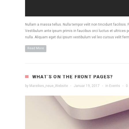
Nullam a massa tellus. Nulla tempor velit non tincidunt facilisi
Vestibulum ante ipsum primis in faucibus orci luctus et ultrices p
nulla. Aliquam eget dui ipsum vestibulum vel leo cursus velit fer
Read More
WHAT’S ON THE FRONT PAGES?
by
Mareikes_neue_Website
·
Januar 19, 2017
·
in
Events
·
0