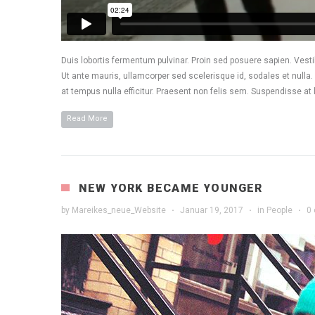
Duis lobortis fermentum pulvinar. Proin sed posuere sapien. Vestib
Ut ante mauris, ullamcorper sed scelerisque id, sodales et nulla
at tempus nulla efficitur. Praesent non felis sem. Suspendisse at 
Read More
NEW YORK BECAME YOUNGER
by
Mareikes_neue_Website
·
Januar 19, 2017
·
in
People
·
0