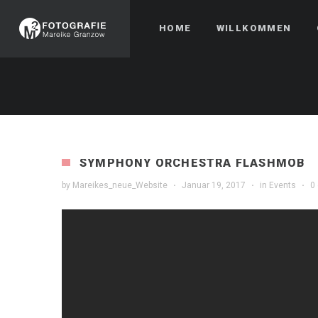
HOME
WILLKOMMEN
SYMPHONY ORCHESTRA FLASHMOB
by
Mareikes_neue_Website
·
Januar 19, 2017
·
in
Events
·
0