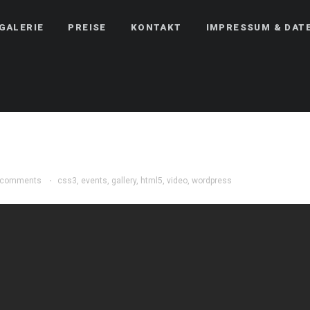
GALERIE
PREISE
KONTAKT
IMPRESSUM & DAT
 comments
·
css3
,
events
,
gallery
,
html5
,
video
,
wordpress