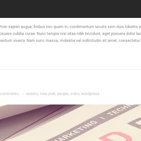
s. Proin sapien augue, finibus nec quam in, condimentum iaculis sem duis lobortis
osuere cubilia curae. Nunc tempor nisi vitae nibh tincidunt, eget posuere dolor la
mentum viverra. Nam nunc massa, molestie vel sollicitudin sit amet, consectetur a
 comments
·
events
,
new york
,
people
,
soho
,
wordpress