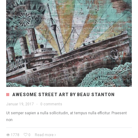
AWESOME STREET ART BY BEAU STANTON
Januar 19, 2017
·
0 comments
Ut semper sapien a nulla sollicitudin, at tempus nulla efficitur. Praesent
non
1778
0
Read more