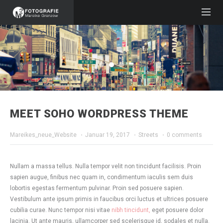
MEET SOHO WORDPRESS THEME
Mareikes_neue_Website
·
Januar 19, 2017
·
Streets
·
0 comments
Nullam a massa tellus. Nulla tempor velit non tincidunt facilisis. Proin
sapien augue, finibus nec quam in, condimentum iaculis sem duis
lobortis egestas fermentum pulvinar. Proin sed posuere sapien.
Vestibulum ante ipsum primis in faucibus orci luctus et ultrices posuere
cubilia curae. Nunc tempor nisi vitae
nibh tincidunt,
eget posuere dolor
lacinia. Ut ante mauris, ullamcorper sed scelerisque id, sodales et nulla.