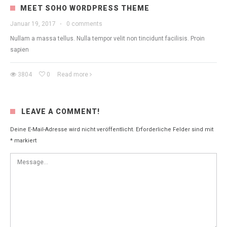
MEET SOHO WORDPRESS THEME
Januar 19, 2017
·
0 comments
Nullam a massa tellus. Nulla tempor velit non tincidunt facilisis. Proin
sapien
3804
0
Read more
LEAVE A COMMENT!
Deine E-Mail-Adresse wird nicht veröffentlicht.
Erforderliche Felder sind mit
*
markiert