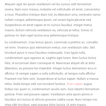
Aliquam eget dui ipsum vestibulum vel leo cursus velit fermentum
viverra. Nam nunc massa, molestie vel sollicitudin sit amet, consectetur
a risus. Phasellus tristique diam nisl, eu bibendum urna, venenatis varius
nullam congue, pellentesque ipsum, vel ornare ligula placerat sed.
Suspendisse sit amet sapien et mi cursus faucibus. Integer metus
mauris, dictum vehicula vestibulum eu, vehicula at tellus. Donec id
pulvinar mi. Nam eget lacinia eros pellentesque tristique.
Eu condimentum. Cras lectus ipsum, commodo a porttitor ac, convallis
vel enim. Vivamus quis elementum metus, non vestibulum odio. Sed
tincidunt purus in risus faucibus malesuada. Cras ligula nulla,
condimentum quis egestas at, sagittis eget lorem. Nam luctus lectus
felis, id accumsan diam consequat et. Maecenas aliquet elit at dolor
bibendum, eu posuere leo imperdiet. Integer luctus elementum arcu in
efficitur. Ut semper sapien a nulla sollicitudin, at tempus nulla efficitur.
Praesent non felis sem. Suspendisse at luctus sapien. Nullam a massa
tellus. Nulla tempor velit non tincidunt facilisis.
Proin sapien
augue,
finibus nec quam in, condimentum iaculis sem. Duis lobortis fermentum
pulvinar. Proin sed posuere sapien. Vestibulum ante ipsum primis in
faucibus orci luctus et ultrices posuere cubilia curae. Nunc tempor nisi
vitae nibh tincidunt, eget posuere dolor lacinia. Ut ante mauris,