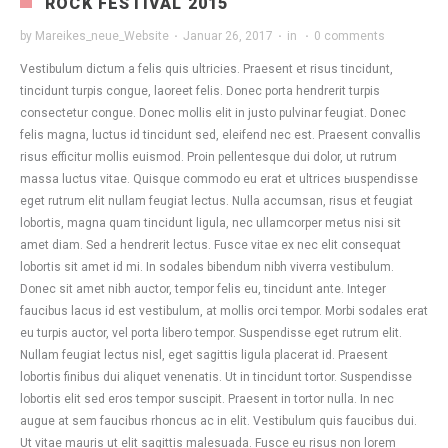
ROCK FESTIVAL 2015
by
Mareikes_neue_Website
·
Januar 26, 2017
·
in
·
0 comments
Vestibulum dictum a felis quis ultricies. Praesent et risus tincidunt,
tincidunt turpis congue, laoreet felis. Donec porta hendrerit turpis
consectetur congue. Donec mollis elit in justo pulvinar feugiat. Donec
felis magna, luctus id tincidunt sed, eleifend nec est. Praesent convallis
risus efficitur mollis euismod. Proin pellentesque dui dolor, ut rutrum
massa luctus vitae. Quisque commodo eu erat et ultrices ыuspendisse
eget rutrum elit nullam feugiat lectus. Nulla accumsan, risus et feugiat
lobortis, magna quam tincidunt ligula, nec ullamcorper metus nisi sit
amet diam. Sed a hendrerit lectus. Fusce vitae ex nec elit consequat
lobortis sit amet id mi. In sodales bibendum nibh viverra vestibulum.
Donec sit amet nibh auctor, tempor felis eu, tincidunt ante. Integer
faucibus lacus id est vestibulum, at mollis orci tempor. Morbi sodales erat
eu turpis auctor, vel porta libero tempor. Suspendisse eget rutrum elit.
Nullam feugiat lectus nisl, eget sagittis ligula placerat id. Praesent
lobortis finibus dui aliquet venenatis. Ut in tincidunt tortor. Suspendisse
lobortis elit sed eros tempor suscipit. Praesent in tortor nulla. In nec
augue at sem faucibus rhoncus ac in elit. Vestibulum quis faucibus dui.
Ut vitae mauris ut elit sagittis malesuada. Fusce eu risus non lorem