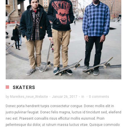
SKATERS
by
Mareikes_neue_Website
·
Januar 26, 2017
·
in
·
0 comments
Donec porta hendrerit turpis consectetur congue. Donec mollis elit in
justo pulvinar feugiat. Donec felis magna, luctus id tincidunt sed, eleifend
nec est. Praesent convallis risus efficitur mollis euismod. Proin
pellentesque dui dolor, ut rutrum massa luctus vitae. Quisque commodo