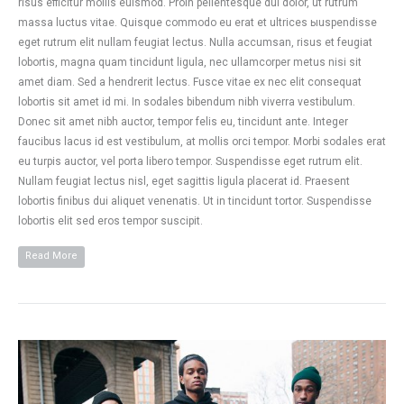
risus efficitur mollis euismod. Proin pellentesque dui dolor, ut rutrum
massa luctus vitae. Quisque commodo eu erat et ultrices ыuspendisse
eget rutrum elit nullam feugiat lectus. Nulla accumsan, risus et feugiat
lobortis, magna quam tincidunt ligula, nec ullamcorper metus nisi sit
amet diam. Sed a hendrerit lectus. Fusce vitae ex nec elit consequat
lobortis sit amet id mi. In sodales bibendum nibh viverra vestibulum.
Donec sit amet nibh auctor, tempor felis eu, tincidunt ante. Integer
faucibus lacus id est vestibulum, at mollis orci tempor. Morbi sodales erat
eu turpis auctor, vel porta libero tempor. Suspendisse eget rutrum elit.
Nullam feugiat lectus nisl, eget sagittis ligula placerat id. Praesent
lobortis finibus dui aliquet venenatis. Ut in tincidunt tortor. Suspendisse
lobortis elit sed eros tempor suscipit.
Read More