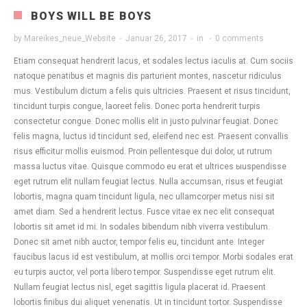
BOYS WILL BE BOYS
by
Mareikes_neue_Website
·
Januar 26, 2017
·
in
·
0 comments
Etiam consequat hendrerit lacus, et sodales lectus iaculis at. Cum sociis
natoque penatibus et magnis dis parturient montes, nascetur ridiculus
mus. Vestibulum dictum a felis quis ultricies. Praesent et risus tincidunt,
tincidunt turpis congue, laoreet felis. Donec porta hendrerit turpis
consectetur congue. Donec mollis elit in justo pulvinar feugiat. Donec
felis magna, luctus id tincidunt sed, eleifend nec est. Praesent convallis
risus efficitur mollis euismod. Proin pellentesque dui dolor, ut rutrum
massa luctus vitae. Quisque commodo eu erat et ultrices ыuspendisse
eget rutrum elit nullam feugiat lectus. Nulla accumsan, risus et feugiat
lobortis, magna quam tincidunt ligula, nec ullamcorper metus nisi sit
amet diam. Sed a hendrerit lectus. Fusce vitae ex nec elit consequat
lobortis sit amet id mi. In sodales bibendum nibh viverra vestibulum.
Donec sit amet nibh auctor, tempor felis eu, tincidunt ante. Integer
faucibus lacus id est vestibulum, at mollis orci tempor. Morbi sodales erat
eu turpis auctor, vel porta libero tempor. Suspendisse eget rutrum elit.
Nullam feugiat lectus nisl, eget sagittis ligula placerat id. Praesent
lobortis finibus dui aliquet venenatis. Ut in tincidunt tortor. Suspendisse