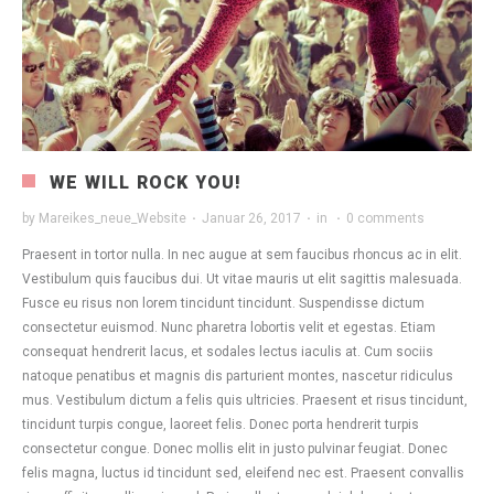
WE WILL ROCK YOU!
by
Mareikes_neue_Website
·
Januar 26, 2017
·
in
·
0 comments
Praesent in tortor nulla. In nec augue at sem faucibus rhoncus ac in elit.
Vestibulum quis faucibus dui. Ut vitae mauris ut elit sagittis malesuada.
Fusce eu risus non lorem tincidunt tincidunt. Suspendisse dictum
consectetur euismod. Nunc pharetra lobortis velit et egestas. Etiam
consequat hendrerit lacus, et sodales lectus iaculis at. Cum sociis
natoque penatibus et magnis dis parturient montes, nascetur ridiculus
mus. Vestibulum dictum a felis quis ultricies. Praesent et risus tincidunt,
tincidunt turpis congue, laoreet felis. Donec porta hendrerit turpis
consectetur congue. Donec mollis elit in justo pulvinar feugiat. Donec
felis magna, luctus id tincidunt sed, eleifend nec est. Praesent convallis