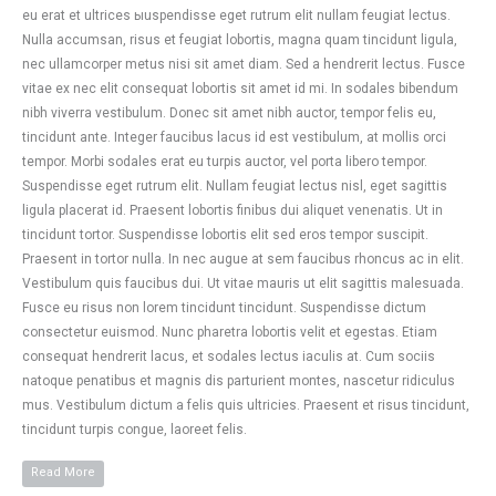
eu erat et ultrices ыuspendisse eget rutrum elit nullam feugiat lectus.
Nulla accumsan, risus et feugiat lobortis, magna quam tincidunt ligula,
nec ullamcorper metus nisi sit amet diam. Sed a hendrerit lectus. Fusce
vitae ex nec elit consequat lobortis sit amet id mi. In sodales bibendum
nibh viverra vestibulum. Donec sit amet nibh auctor, tempor felis eu,
tincidunt ante. Integer faucibus lacus id est vestibulum, at mollis orci
tempor. Morbi sodales erat eu turpis auctor, vel porta libero tempor.
Suspendisse eget rutrum elit. Nullam feugiat lectus nisl, eget sagittis
ligula placerat id. Praesent lobortis finibus dui aliquet venenatis. Ut in
tincidunt tortor. Suspendisse lobortis elit sed eros tempor suscipit.
Praesent in tortor nulla. In nec augue at sem faucibus rhoncus ac in elit.
Vestibulum quis faucibus dui. Ut vitae mauris ut elit sagittis malesuada.
Fusce eu risus non lorem tincidunt tincidunt. Suspendisse dictum
consectetur euismod. Nunc pharetra lobortis velit et egestas. Etiam
consequat hendrerit lacus, et sodales lectus iaculis at. Cum sociis
natoque penatibus et magnis dis parturient montes, nascetur ridiculus
mus. Vestibulum dictum a felis quis ultricies. Praesent et risus tincidunt,
tincidunt turpis congue, laoreet felis.
Read More