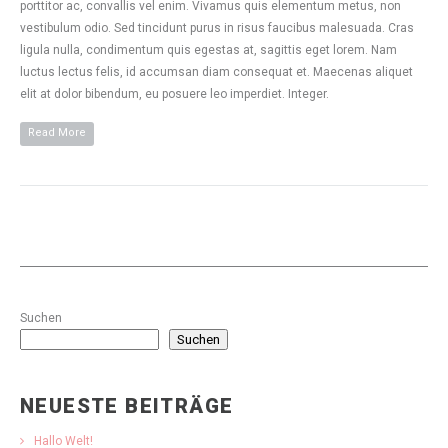
porttitor ac, convallis vel enim. Vivamus quis elementum metus, non
vestibulum odio. Sed tincidunt purus in risus faucibus malesuada. Cras
ligula nulla, condimentum quis egestas at, sagittis eget lorem. Nam
luctus lectus felis, id accumsan diam consequat et. Maecenas aliquet
elit at dolor bibendum, eu posuere leo imperdiet. Integer.
Read More
Suchen
Suchen
NEUESTE BEITRÄGE
Hallo Welt!