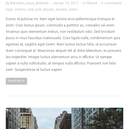
by
Mareikes_neue_Website
·
Januar 19, 2017
·
in
Places
·
0 comments
tags:
events
,
new york
,
places
,
streets
,
video
Donec id pulvinar mi. Nam eget lacinia eros pellentesque tristique et
enim. Cras lectus ipsum, commodo a porttitor ac, convallis vel enim.
Vivamus quis elementum metus, non vestibulum odio. Sed tincidunt
purus in risus faucibus malesuada. Cras ligula nulla, condimentum quis
egestas at, sagittis eget lorem. Nam luctus lectus felis, id accumsan
diam consequat et. Maecenas aliquet elit at dolor bibendum, eu posuere
leo imperdiet. Integer luctus elementum arcu in efficitur. Ut semper
sapien a nulla sollicitudin, at tempus nulla efficitur. Praesent non felis
sem. Suspendisse at luctus sapien.
Read More