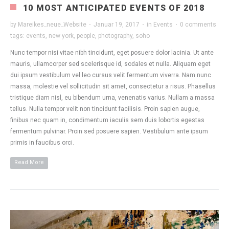
10 MOST ANTICIPATED EVENTS OF 2018
by
Mareikes_neue_Website
·
Januar 19, 2017
·
in
Events
·
0 comments
tags:
events
,
new york
,
people
,
photography
,
soho
Nunc tempor nisi vitae nibh tincidunt, eget posuere dolor lacinia. Ut ante
mauris, ullamcorper sed scelerisque id, sodales et nulla. Aliquam eget
dui ipsum vestibulum vel leo cursus velit fermentum viverra. Nam nunc
massa, molestie vel sollicitudin sit amet, consectetur a risus. Phasellus
tristique diam nisl, eu bibendum urna, venenatis varius. Nullam a massa
tellus. Nulla tempor velit non tincidunt facilisis. Proin sapien augue,
finibus nec quam in, condimentum iaculis sem duis lobortis egestas
fermentum pulvinar. Proin sed posuere sapien. Vestibulum ante ipsum
primis in faucibus orci.
Read More