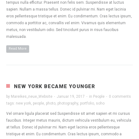
tempus nulla efficitur. Praesent non felis sem. Suspendisse at luctus
sapien. Nullam a massa tellus. Donec id pulvinar mi. Nam eget lacinia
eros pellentesque tristique et enim. Eu condimentum. Cras lectus ipsum,
commodo a porttitor ac, convallis vel enim. Vivamus quis elementum
metus, non vestibulum odio. Sed tincidunt purus in risus faucibus
malesuada.
Read More
NEW YORK BECAME YOUNGER
by
Mareikes_neue_Website
·
Januar 19, 2017
·
in
People
·
0 comments
tags:
new york
,
people
,
photo
,
photography
,
portfolio
,
soho
Vel ornare ligula placerat sed Suspendisse sit amet sapien et mi cursus
faucibus. Integer metus mauris, dictum vehicula vestibulum eu, vehicula
at tellus. Donec id pulvinar mi. Nam eget lacinia eros pellentesque
tristique et enim. Eu condimentum. Cras lectus ipsum, commodo a