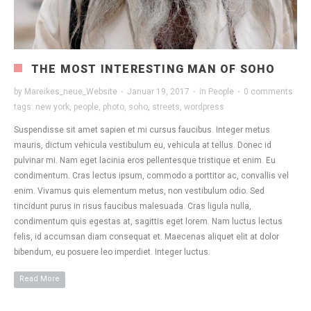
THE MOST INTERESTING MAN OF SOHO
by
Mareikes_neue_Website
·
Januar 19, 2017
·
in
People
·
0 comments
tags:
new york
,
people
,
photo
,
soho
,
streets
,
wordpress
Suspendisse sit amet sapien et mi cursus faucibus. Integer metus
mauris, dictum vehicula vestibulum eu, vehicula at tellus. Donec id
pulvinar mi. Nam eget lacinia eros pellentesque tristique et enim. Eu
condimentum. Cras lectus ipsum, commodo a porttitor ac, convallis vel
enim. Vivamus quis elementum metus, non vestibulum odio. Sed
tincidunt purus in risus faucibus malesuada. Cras ligula nulla,
condimentum quis egestas at, sagittis eget lorem. Nam luctus lectus
felis, id accumsan diam consequat et. Maecenas aliquet elit at dolor
bibendum, eu posuere leo imperdiet. Integer luctus.
Read More