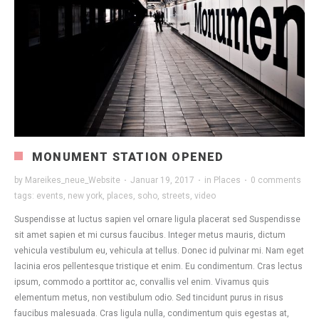
MONUMENT STATION OPENED
by
Mareikes_neue_Website
·
Januar 19, 2017
·
in
Places
·
0 comments
tags:
events
,
new york
,
places
,
soho
,
streets
,
video
Suspendisse at luctus sapien vel ornare ligula placerat sed Suspendisse
sit amet sapien et mi cursus faucibus. Integer metus mauris, dictum
vehicula vestibulum eu, vehicula at tellus. Donec id pulvinar mi. Nam eget
lacinia eros pellentesque tristique et enim. Eu condimentum. Cras lectus
ipsum, commodo a porttitor ac, convallis vel enim. Vivamus quis
elementum metus, non vestibulum odio. Sed tincidunt purus in risus
faucibus malesuada. Cras ligula nulla, condimentum quis egestas at,