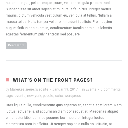
nullam congue, pellentesque ipsum, vel ornare ligula placerat sed
Suspendisse sit amet sapien et mi cursus faucibus. Integer metus
mauris, dictum vehicula vestibulum eu, vehicula at tellus. Nullam a
massa tellus. Nulla tempor velit non tincidunt facilisis. Proin sapien
augue, finibus nec quam in, condimentum iaculis sem duis lobortis
egestas fermentum pulvinar proin sed posuere.
Read More
WHAT’S ON THE FRONT PAGES?
by
Mareikes_neue_Website
·
Januar 19, 2017
·
in
Events
·
0 comments
tags:
events
,
new york
,
people
,
soho
,
wordpress
Cras ligula nulla, condimentum quis egestas at, sagittis eget lorem. Nam
luctus lectus felis, id accumsan diam consequat et. Maecenas aliquet
elit at dolor bibendum, eu posuere leo imperdiet. Integer luctus
elementum arcu in efficitur. Ut semper sapien a nulla sollicitudin, at