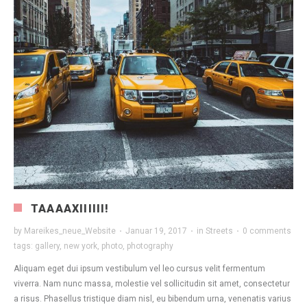
TAAAAXIIIIII!
by
Mareikes_neue_Website
·
Januar 19, 2017
·
in
Streets
·
0 comments
tags:
gallery
,
new york
,
photo
,
photography
Aliquam eget dui ipsum vestibulum vel leo cursus velit fermentum
viverra. Nam nunc massa, molestie vel sollicitudin sit amet, consectetur
a risus. Phasellus tristique diam nisl, eu bibendum urna, venenatis varius