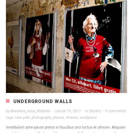
UNDERGROUND WALLS
by
Mareikes_neue_Website
·
Januar 19, 2017
·
in
Streets
·
0 comments
tags:
new york
,
photography
,
places
,
streets
,
wordpress
Vestibulum ante ipsum primis in faucibus orci luctus et ultrices. Aliquam