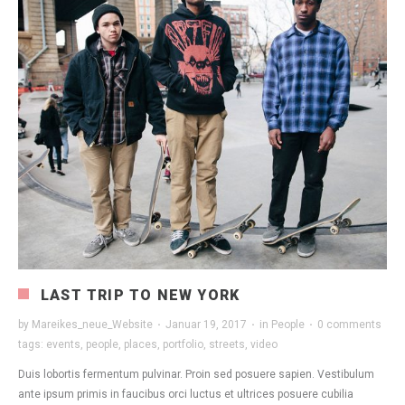
LAST TRIP TO NEW YORK
by
Mareikes_neue_Website
·
Januar 19, 2017
·
in
People
·
0 comments
tags:
events
,
people
,
places
,
portfolio
,
streets
,
video
Duis lobortis fermentum pulvinar. Proin sed posuere sapien. Vestibulum
ante ipsum primis in faucibus orci luctus et ultrices posuere cubilia