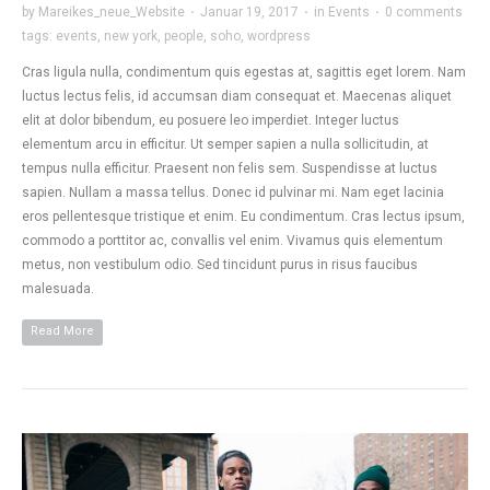
by
Mareikes_neue_Website
·
Januar 19, 2017
·
in
Events
·
0 comments
tags:
events
,
new york
,
people
,
soho
,
wordpress
Cras ligula nulla, condimentum quis egestas at, sagittis eget lorem. Nam
luctus lectus felis, id accumsan diam consequat et. Maecenas aliquet
elit at dolor bibendum, eu posuere leo imperdiet. Integer luctus
elementum arcu in efficitur. Ut semper sapien a nulla sollicitudin, at
tempus nulla efficitur. Praesent non felis sem. Suspendisse at luctus
sapien. Nullam a massa tellus. Donec id pulvinar mi. Nam eget lacinia
eros pellentesque tristique et enim. Eu condimentum. Cras lectus ipsum,
commodo a porttitor ac, convallis vel enim. Vivamus quis elementum
metus, non vestibulum odio. Sed tincidunt purus in risus faucibus
malesuada.
Read More