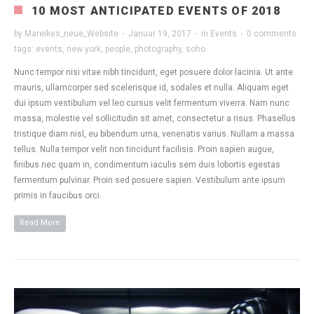
10 MOST ANTICIPATED EVENTS OF 2018
by
Mareikes_neue_Website
·
Januar 19, 2017
·
in
Events
·
0 comments
tags:
events
,
new york
,
people
,
photography
,
soho
Nunc tempor nisi vitae nibh tincidunt, eget posuere dolor lacinia. Ut ante
mauris, ullamcorper sed scelerisque id, sodales et nulla. Aliquam eget
dui ipsum vestibulum vel leo cursus velit fermentum viverra. Nam nunc
massa, molestie vel sollicitudin sit amet, consectetur a risus. Phasellus
tristique diam nisl, eu bibendum urna, venenatis varius. Nullam a massa
tellus. Nulla tempor velit non tincidunt facilisis. Proin sapien augue,
finibus nec quam in, condimentum iaculis sem duis lobortis egestas
fermentum pulvinar. Proin sed posuere sapien. Vestibulum ante ipsum
primis in faucibus orci.
Read More