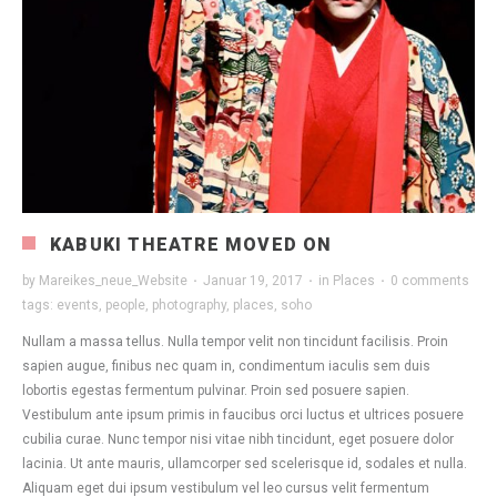
KABUKI THEATRE MOVED ON
by
Mareikes_neue_Website
·
Januar 19, 2017
·
in
Places
·
0 comments
tags:
events
,
people
,
photography
,
places
,
soho
Nullam a massa tellus. Nulla tempor velit non tincidunt facilisis. Proin
sapien augue, finibus nec quam in, condimentum iaculis sem duis
lobortis egestas fermentum pulvinar. Proin sed posuere sapien.
Vestibulum ante ipsum primis in faucibus orci luctus et ultrices posuere
cubilia curae. Nunc tempor nisi vitae nibh tincidunt, eget posuere dolor
lacinia. Ut ante mauris, ullamcorper sed scelerisque id, sodales et nulla.
Aliquam eget dui ipsum vestibulum vel leo cursus velit fermentum