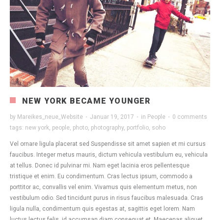
NEW YORK BECAME YOUNGER
by
Mareikes_neue_Website
·
Januar 19, 2017
·
in
People
·
0 comments
tags:
new york
,
people
,
photo
,
photography
,
portfolio
,
soho
Vel ornare ligula placerat sed Suspendisse sit amet sapien et mi cursus
faucibus. Integer metus mauris, dictum vehicula vestibulum eu, vehicula
at tellus. Donec id pulvinar mi. Nam eget lacinia eros pellentesque
tristique et enim. Eu condimentum. Cras lectus ipsum, commodo a
porttitor ac, convallis vel enim. Vivamus quis elementum metus, non
vestibulum odio. Sed tincidunt purus in risus faucibus malesuada. Cras
ligula nulla, condimentum quis egestas at, sagittis eget lorem. Nam
luctus lectus felis, id accumsan diam consequat et. Maecenas aliquet