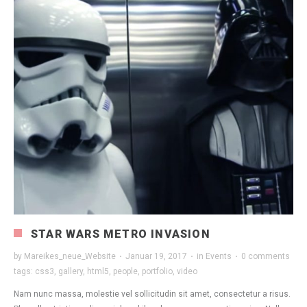
STAR WARS METRO INVASION
by
Mareikes_neue_Website
·
Januar 19, 2017
·
in
Events
·
0 comments
tags:
css3
,
gallery
,
html5
,
people
,
portfolio
,
video
Nam nunc massa, molestie vel sollicitudin sit amet, consectetur a risus.