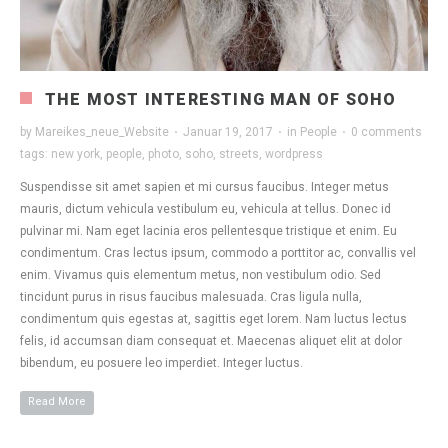
THE MOST INTERESTING MAN OF SOHO
by
Mareikes_neue_Website
·
Januar 19, 2017
·
in
People
·
0 comments
tags:
new york
,
people
,
photo
,
soho
,
streets
,
wordpress
Suspendisse sit amet sapien et mi cursus faucibus. Integer metus
mauris, dictum vehicula vestibulum eu, vehicula at tellus. Donec id
pulvinar mi. Nam eget lacinia eros pellentesque tristique et enim. Eu
condimentum. Cras lectus ipsum, commodo a porttitor ac, convallis vel
enim. Vivamus quis elementum metus, non vestibulum odio. Sed
tincidunt purus in risus faucibus malesuada. Cras ligula nulla,
condimentum quis egestas at, sagittis eget lorem. Nam luctus lectus
felis, id accumsan diam consequat et. Maecenas aliquet elit at dolor
bibendum, eu posuere leo imperdiet. Integer luctus.
Read More