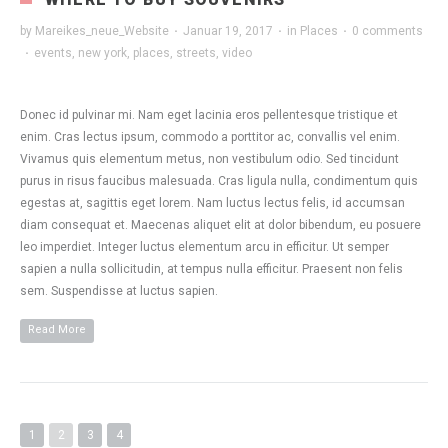
by
Mareikes_neue_Website
·
Januar 19, 2017
·
in
Places
·
0 comments
·
events
,
new york
,
places
,
streets
,
video
Donec id pulvinar mi. Nam eget lacinia eros pellentesque tristique et
enim. Cras lectus ipsum, commodo a porttitor ac, convallis vel enim.
Vivamus quis elementum metus, non vestibulum odio. Sed tincidunt
purus in risus faucibus malesuada. Cras ligula nulla, condimentum quis
egestas at, sagittis eget lorem. Nam luctus lectus felis, id accumsan
diam consequat et. Maecenas aliquet elit at dolor bibendum, eu posuere
leo imperdiet. Integer luctus elementum arcu in efficitur. Ut semper
sapien a nulla sollicitudin, at tempus nulla efficitur. Praesent non felis
sem. Suspendisse at luctus sapien.
Read More
1
2
3
4