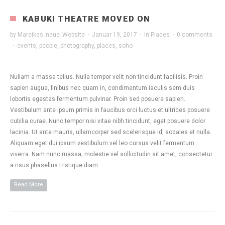
KABUKI THEATRE MOVED ON
by
Mareikes_neue_Website
·
Januar 19, 2017
·
in
Places
·
0 comments
·
events
,
people
,
photography
,
places
,
soho
Nullam a massa tellus. Nulla tempor velit non tincidunt facilisis. Proin
sapien augue, finibus nec quam in, condimentum iaculis sem duis
lobortis egestas fermentum pulvinar. Proin sed posuere sapien.
Vestibulum ante ipsum primis in faucibus orci luctus et ultrices posuere
cubilia curae. Nunc tempor nisi vitae nibh tincidunt, eget posuere dolor
lacinia. Ut ante mauris, ullamcorper sed scelerisque id, sodales et nulla.
Aliquam eget dui ipsum vestibulum vel leo cursus velit fermentum
viverra. Nam nunc massa, molestie vel sollicitudin sit amet, consectetur
a risus phasellus tristique diam.
Read More