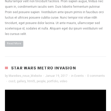
Nulla tempor velit non tincidunt facilisis. Proin sapien augue, finibus nec
quam in, condimentum iaculis sem. Duis lobortis fermentum pulvinar.
Proin sed posuere sapien. Vestibulum ante ipsum primis in faucibus orci
luctus et ultrices posuere cubilia curae. Nunc tempor nisi vitae nibh
tincidunt, eget posuere dolor lacinia. Ut ante mauris, ullamcorper sed
scelerisque id, sodales et nulla. Aliquam eget dui ipsum vestibulum vel
leo cursus velit.
Read More
STAR WARS METRO INVASION
by
Mareikes_neue_Website
·
Januar 19, 2017
·
in
Events
·
0 comments
·
css3
,
gallery
,
html5
,
people
,
portfolio
,
video