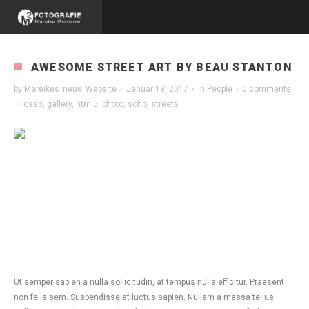
AWESOME STREET ART BY BEAU STANTON
by
Mareikes_neue_Website
·
Januar 19, 2017
·
in
People
·
0 comments
·
css3
,
gallery
,
html5
,
photo
,
soho
,
streets
Ut semper sapien a nulla sollicitudin, at tempus nulla efficitur. Praesent
non felis sem. Suspendisse at luctus sapien. Nullam a massa tellus.