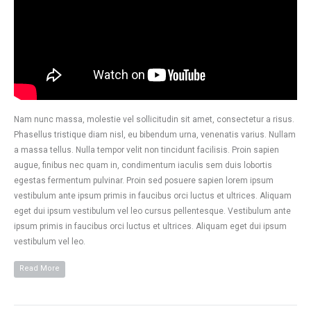
Nam nunc massa, molestie vel sollicitudin sit amet, consectetur a risus.
Phasellus tristique diam nisl, eu bibendum urna, venenatis varius. Nullam
a massa tellus. Nulla tempor velit non tincidunt facilisis. Proin sapien
augue, finibus nec quam in, condimentum iaculis sem duis lobortis
egestas fermentum pulvinar. Proin sed posuere sapien lorem ipsum
vestibulum ante ipsum primis in faucibus orci luctus et ultrices. Aliquam
eget dui ipsum vestibulum vel leo cursus pellentesque. Vestibulum ante
ipsum primis in faucibus orci luctus et ultrices. Aliquam eget dui ipsum
vestibulum vel leo.
Read More