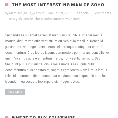
THE MOST INTERESTING MAN OF SOHO
by
Mareikes_neue_Website
·
Januar 19, 2017
·
in
People
·
0 comments
·
new york
,
people
,
photo
,
soho
,
streets
,
wordpress
Suspendisse sit amet sapien et mi cursus faucibus. Integer metus
mauris, dictum vehicula vestibulum eu, vehicula at tellus. Donec id
pulvinar mi. Nam eget lacinia eros pellentesque tristique et enim. Eu
condimentum. Cras lectus ipsum, commodo a porttitor ac, convallis vel
enim. Vivamus quis elementum metus, non vestibulum odio. Sed
tincidunt purus in risus faucibus malesuada. Cras ligula nulla,
condimentum quis egestas at, sagittis eget lorem. Nam luctus lectus
felis, id accumsan diam consequat et. Maecenas aliquet elit at dolor
bibendum, eu posuere leo imperdiet. Integer luctus.
Read More
WHERE TO BUY SOUVENIRS