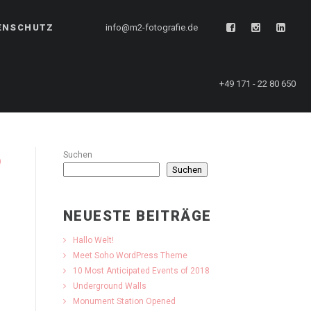
ENSCHUTZ
info@m2-fotografie.de
+49 171 - 22 80 650
Suchen
Suchen
NEUESTE BEITRÄGE
Hallo Welt!
Meet Soho WordPress Theme
10 Most Anticipated Events of 2018
Underground Walls
Monument Station Opened