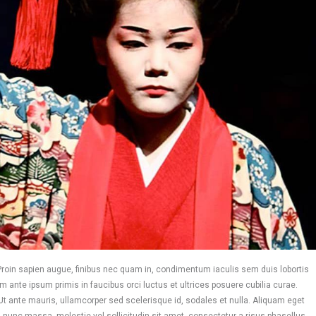
. Proin sapien augue, finibus nec quam in, condimentum iaculis sem duis lobortis
ante ipsum primis in faucibus orci luctus et ultrices posuere cubilia curae.
 Ut ante mauris, ullamcorper sed scelerisque id, sodales et nulla. Aliquam eget