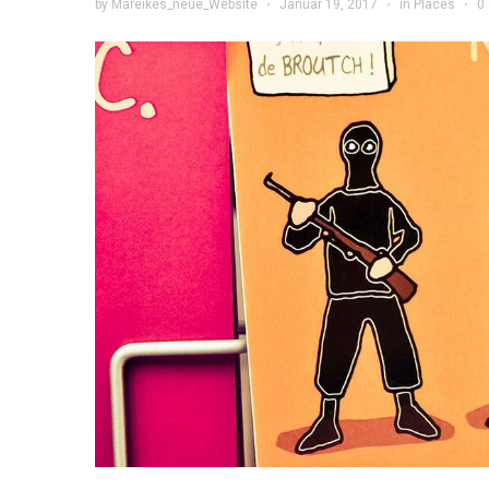
by
Mareikes_neue_Website
·
Januar 19, 2017
·
in
Places
·
0