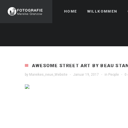
HOME
WILLKOMMEN
AWESOME STREET ART BY BEAU STA
by
Mareikes_neue_Website
·
Januar 19, 2017
·
in
People
·
0