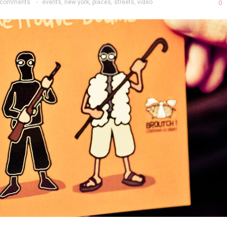
 comments
·
events
,
new york
,
places
,
streets
,
video
0