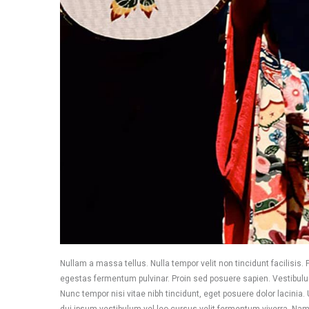
Nullam a massa tellus. Nulla tempor velit non tincidunt facilisis
egestas fermentum pulvinar. Proin sed posuere sapien. Vestibulum 
Nunc tempor nisi vitae nibh tincidunt, eget posuere dolor lacinia.