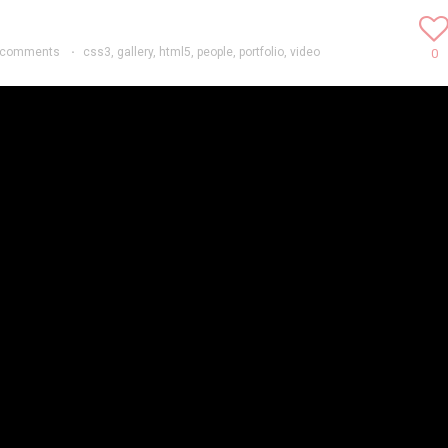
 comments
·
css3
,
gallery
,
html5
,
people
,
portfolio
,
video
0