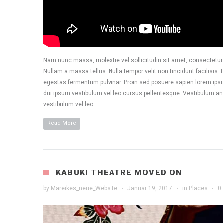
Nam nunc massa, molestie vel sollicitudin sit amet, consectetur a
Nullam a massa tellus. Nulla tempor velit non tincidunt facilisis
egestas fermentum pulvinar. Proin sed posuere sapien lorem ipsum
dui ipsum vestibulum vel leo cursus pellentesque. Vestibulum ant
vestibulum vel leo.
Read More
KABUKI THEATRE MOVED ON
by
Mareikes_neue_Website
·
Januar 19, 2017
·
in
Places
·
0