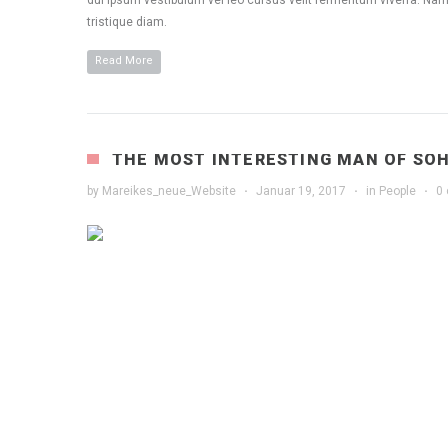
dui ipsum vestibulum vel leo cursus velit fermentum viverra. Nam
tristique diam.
Read More
THE MOST INTERESTING MAN OF SO
by
Mareikes_neue_Website
·
Januar 19, 2017
·
in
People
·
0