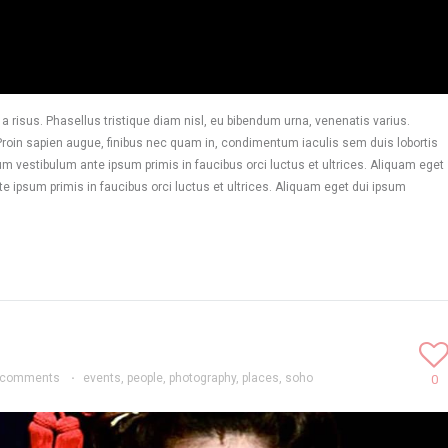
 risus. Phasellus tristique diam nisl, eu bibendum urna, venenatis varius.
. Proin sapien augue, finibus nec quam in, condimentum iaculis sem duis lobortis
 vestibulum ante ipsum primis in faucibus orci luctus et ultrices. Aliquam eget
e ipsum primis in faucibus orci luctus et ultrices. Aliquam eget dui ipsum
 comments
·
events
,
people
,
photography
,
places
,
soho
0