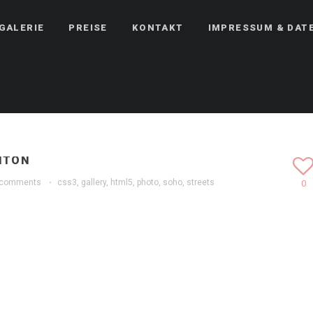
GALERIE
PREISE
KONTAKT
IMPRESSUM & DAT
NTON
 comments
·
css3
,
gallery
,
html5
,
photo
,
soho
,
streets
0