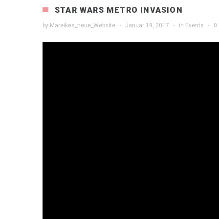
STAR WARS METRO INVASION
by
Mareikes_neue_Website
·
Januar 19, 2017
·
in
Events
·
0