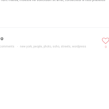
 nunc massa, molestie vel sollicitudin sit amet, consectetur a risus phasellus
HO
 comments
·
new york
,
people
,
photo
,
soho
,
streets
,
wordpress
0