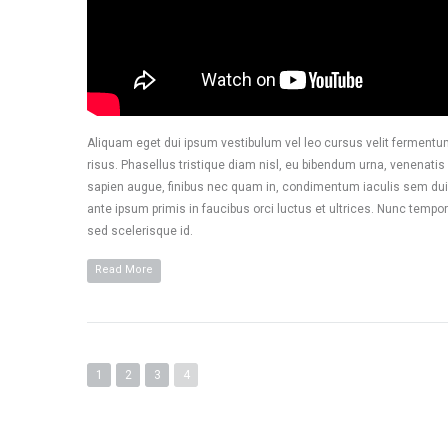
Aliquam eget dui ipsum vestibulum vel leo cursus velit fermentum
risus. Phasellus tristique diam nisl, eu bibendum urna, venenatis v
sapien augue, finibus nec quam in, condimentum iaculis sem dui
ante ipsum primis in faucibus orci luctus et ultrices. Nunc tempor 
sed scelerisque id.
Read More
1
2
3
4