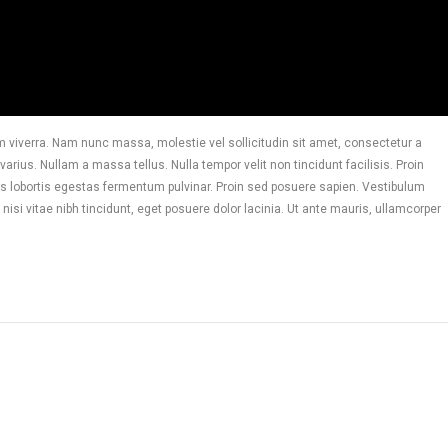
 viverra. Nam nunc massa, molestie vel sollicitudin sit amet, consectetur a
arius. Nullam a massa tellus. Nulla tempor velit non tincidunt facilisis. Proin
s lobortis egestas fermentum pulvinar. Proin sed posuere sapien. Vestibulum
nisi vitae nibh tincidunt, eget posuere dolor lacinia. Ut ante mauris, ullamcorper