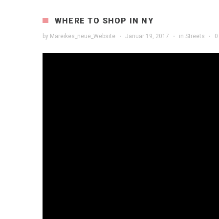
WHERE TO SHOP IN NY
by
Mareikes_neue_Website
·
Januar 19, 2017
·
in
Streets
·
0