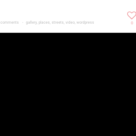
 comments
·
gallery
,
places
,
streets
,
video
,
wordpress
0