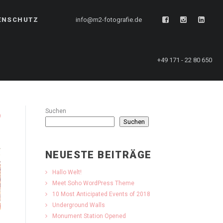
ENSCHUTZ
info@m2-fotografie.de
+49 171 - 22 80 650
Suchen
Suchen
NEUESTE BEITRÄGE
Hallo Welt!
Meet Soho WordPress Theme
10 Most Anticipated Events of 2018
Underground Walls
Monument Station Opened