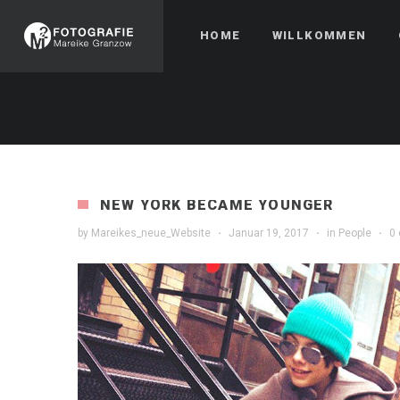
HOME
WILLKOMMEN
NEW YORK BECAME YOUNGER
by
Mareikes_neue_Website
·
Januar 19, 2017
·
in
People
·
0