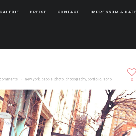
GALERIE
PREISE
KONTAKT
IMPRESSUM & DAT
 comments
·
new york
,
people
,
photo
,
photography
,
portfolio
,
soho
0