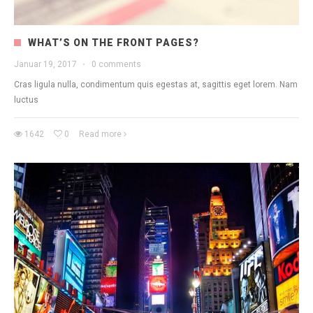
WHAT’S ON THE FRONT PAGES?
Januar 19, 2017
·
0 comments
Cras ligula nulla, condimentum quis egestas at, sagittis eget lorem. Nam
luctus
1642
0
Read more