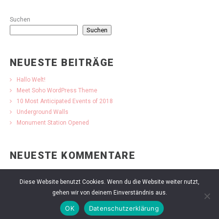
Suchen
Suchen
NEUESTE BEITRÄGE
Hallo Welt!
Meet Soho WordPress Theme
10 Most Anticipated Events of 2018
Underground Walls
Monument Station Opened
NEUESTE KOMMENTARE
Es sind keine Kommentare vorhanden.
Diese Website benutzt Cookies. Wenn du die Website weiter nutzt,
gehen wir von deinem Einverständnis aus.
OK
Datenschutzerklärung
Copyright © 2023 Mareike Granzow. All Rights Reserved.
Impressum & Datenschutz