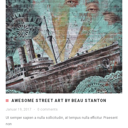
AWESOME STREET ART BY BEAU STANTON
Januar 19, 2017
·
0 comments
Ut semper sapien a nulla sollicitudin, at tempus nulla efficitur. Praesent
non