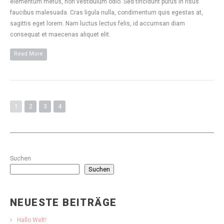
elementum metus, non vestibulum odio. Sed tincidunt purus in risus
faucibus malesuada. Cras ligula nulla, condimentum quis egestas at,
sagittis eget lorem. Nam luctus lectus felis, id accumsan diam
consequat et maecenas aliquet elit.
Read More
1
2
3
4
Suchen
Suchen
NEUESTE BEITRÄGE
Hallo Welt!