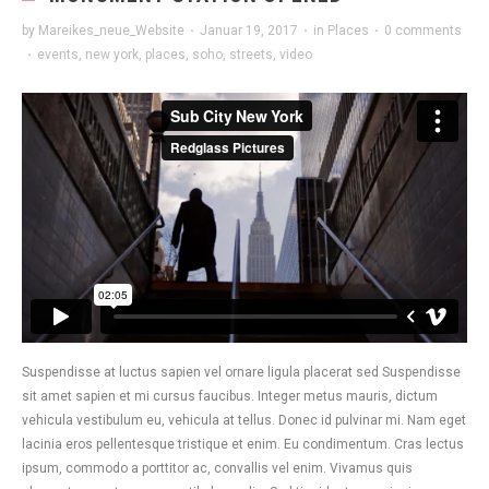
by
Mareikes_neue_Website
·
Januar 19, 2017
·
in
Places
·
0 comments
·
events
,
new york
,
places
,
soho
,
streets
,
video
Suspendisse at luctus sapien vel ornare ligula placerat sed Suspendisse
sit amet sapien et mi cursus faucibus. Integer metus mauris, dictum
vehicula vestibulum eu, vehicula at tellus. Donec id pulvinar mi. Nam eget
lacinia eros pellentesque tristique et enim. Eu condimentum. Cras lectus
ipsum, commodo a porttitor ac, convallis vel enim. Vivamus quis