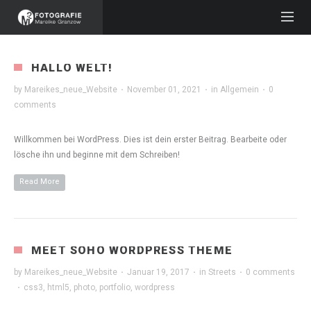
HALLO WELT!
by
Mareikes_neue_Website
·
November 01, 2021
·
in
Allgemein
·
0
comments
Willkommen bei WordPress. Dies ist dein erster Beitrag. Bearbeite oder
lösche ihn und beginne mit dem Schreiben!
Read More
MEET SOHO WORDPRESS THEME
by
Mareikes_neue_Website
·
Januar 19, 2017
·
in
Streets
·
0 comments
·
css3
,
html5
,
photo
,
portfolio
,
wordpress