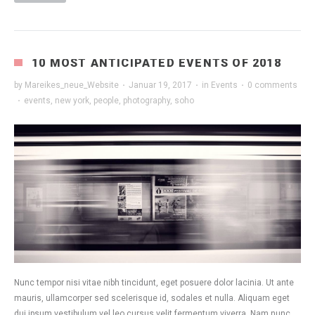
10 MOST ANTICIPATED EVENTS OF 2018
by
Mareikes_neue_Website
·
Januar 19, 2017
·
in
Events
·
0 comments
·
events
,
new york
,
people
,
photography
,
soho
Nunc tempor nisi vitae nibh tincidunt, eget posuere dolor lacinia. Ut ante
mauris, ullamcorper sed scelerisque id, sodales et nulla. Aliquam eget
dui ipsum vestibulum vel leo cursus velit fermentum viverra. Nam nunc