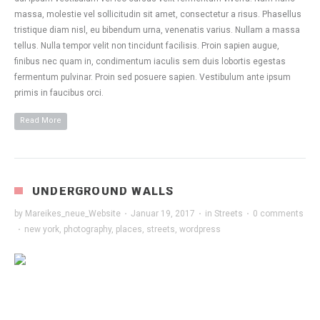
massa, molestie vel sollicitudin sit amet, consectetur a risus. Phasellus
tristique diam nisl, eu bibendum urna, venenatis varius. Nullam a massa
tellus. Nulla tempor velit non tincidunt facilisis. Proin sapien augue,
finibus nec quam in, condimentum iaculis sem duis lobortis egestas
fermentum pulvinar. Proin sed posuere sapien. Vestibulum ante ipsum
primis in faucibus orci.
Read More
UNDERGROUND WALLS
by
Mareikes_neue_Website
·
Januar 19, 2017
·
in
Streets
·
0 comments
·
new york
,
photography
,
places
,
streets
,
wordpress