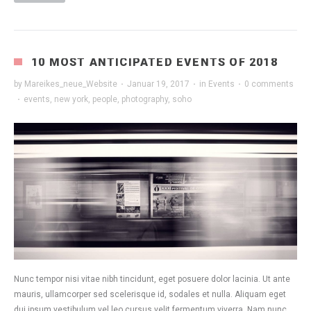
10 MOST ANTICIPATED EVENTS OF 2018
by
Mareikes_neue_Website
·
Januar 19, 2017
·
in
Events
·
0 comments
·
events
,
new york
,
people
,
photography
,
soho
Nunc tempor nisi vitae nibh tincidunt, eget posuere dolor lacinia. Ut ante
mauris, ullamcorper sed scelerisque id, sodales et nulla. Aliquam eget
dui ipsum vestibulum vel leo cursus velit fermentum viverra. Nam nunc