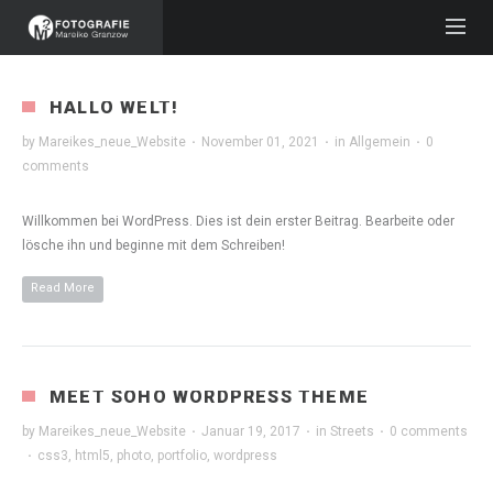
HALLO WELT!
by
Mareikes_neue_Website
·
November 01, 2021
·
in
Allgemein
·
0
comments
Willkommen bei WordPress. Dies ist dein erster Beitrag. Bearbeite oder
lösche ihn und beginne mit dem Schreiben!
Read More
MEET SOHO WORDPRESS THEME
by
Mareikes_neue_Website
·
Januar 19, 2017
·
in
Streets
·
0 comments
·
css3
,
html5
,
photo
,
portfolio
,
wordpress