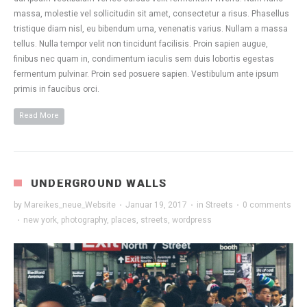
massa, molestie vel sollicitudin sit amet, consectetur a risus. Phasellus
tristique diam nisl, eu bibendum urna, venenatis varius. Nullam a massa
tellus. Nulla tempor velit non tincidunt facilisis. Proin sapien augue,
finibus nec quam in, condimentum iaculis sem duis lobortis egestas
fermentum pulvinar. Proin sed posuere sapien. Vestibulum ante ipsum
primis in faucibus orci.
Read More
UNDERGROUND WALLS
by
Mareikes_neue_Website
·
Januar 19, 2017
·
in
Streets
·
0 comments
·
new york
,
photography
,
places
,
streets
,
wordpress