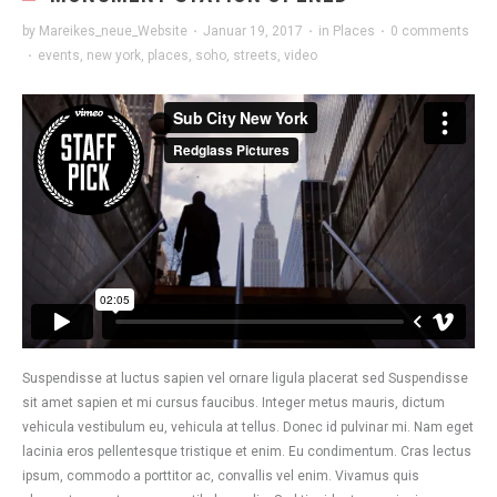
by
Mareikes_neue_Website
·
Januar 19, 2017
·
in
Places
·
0 comments
·
events
,
new york
,
places
,
soho
,
streets
,
video
Suspendisse at luctus sapien vel ornare ligula placerat sed Suspendisse
sit amet sapien et mi cursus faucibus. Integer metus mauris, dictum
vehicula vestibulum eu, vehicula at tellus. Donec id pulvinar mi. Nam eget
lacinia eros pellentesque tristique et enim. Eu condimentum. Cras lectus
ipsum, commodo a porttitor ac, convallis vel enim. Vivamus quis