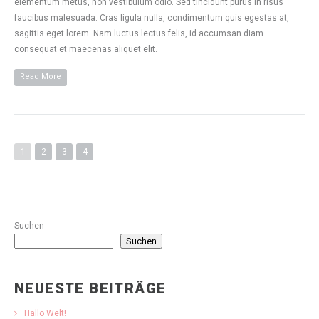
elementum metus, non vestibulum odio. Sed tincidunt purus in risus
faucibus malesuada. Cras ligula nulla, condimentum quis egestas at,
sagittis eget lorem. Nam luctus lectus felis, id accumsan diam
consequat et maecenas aliquet elit.
Read More
1
2
3
4
Suchen
Suchen
NEUESTE BEITRÄGE
Hallo Welt!