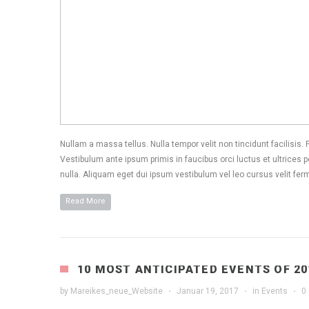
Nullam a massa tellus. Nulla tempor velit non tincidunt facilisi
Vestibulum ante ipsum primis in faucibus orci luctus et ultrices p
nulla. Aliquam eget dui ipsum vestibulum vel leo cursus velit fer
Read More
10 MOST ANTICIPATED EVENTS OF 20
by
Mareikes_neue_Website
·
Januar 19, 2017
·
in
Events
·
0