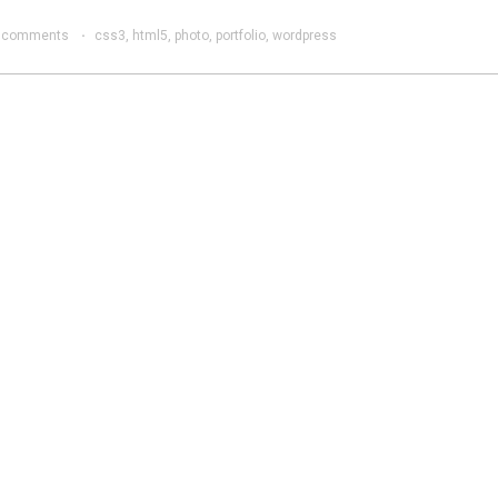
 comments
·
css3
,
html5
,
photo
,
portfolio
,
wordpress