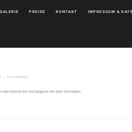
GALERIE
PREISE
KONTAKT
IMPRESSUM & DAT
n
·
0 comments
te oder lösche ihn und beginne mit dem Schreiben!