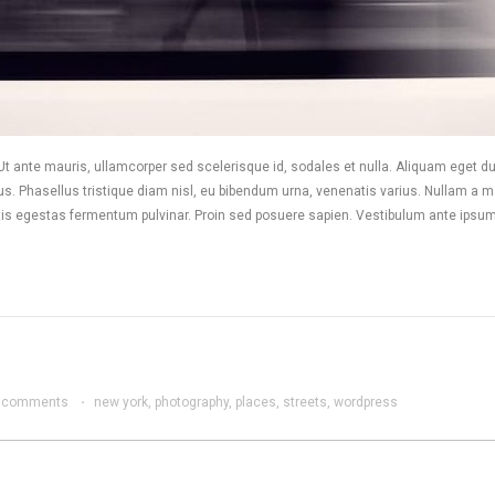
. Ut ante mauris, ullamcorper sed scelerisque id, sodales et nulla. Aliquam eget 
s. Phasellus tristique diam nisl, eu bibendum urna, venenatis varius. Nullam a mas
is egestas fermentum pulvinar. Proin sed posuere sapien. Vestibulum ante ipsum p
 comments
·
new york
,
photography
,
places
,
streets
,
wordpress