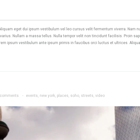
. Aliquam eget dui ipsum vestibulum vel leo cursus velit fermentum viverra. Nam n
 varius. Nullam a massa tellus. Nulla tempor velit non tincidunt facilisis. Proin
rem ipsum vestibulum ante ipsum primis in faucibus orci luctus et ultrices. Aliq
 comments
·
events
,
new york
,
places
,
soho
,
streets
,
video