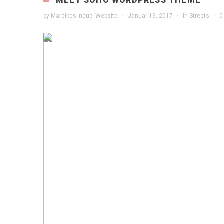
MEET SOHO WORDPRESS THEME
by
Mareikes_neue_Website
·
Januar 19, 2017
·
in
Streets
·
0