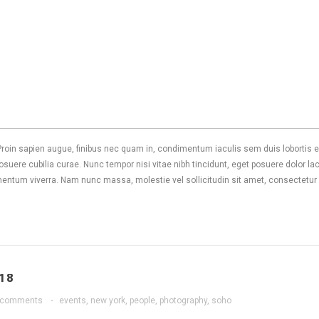
s. Proin sapien augue, finibus nec quam in, condimentum iaculis sem duis lobortis
osuere cubilia curae. Nunc tempor nisi vitae nibh tincidunt, eget posuere dolor la
mentum viverra. Nam nunc massa, molestie vel sollicitudin sit amet, consectetur 
18
 comments
·
events
,
new york
,
people
,
photography
,
soho