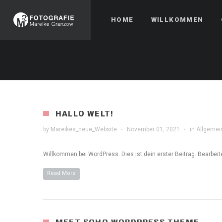
HOME
WILLKOMMEN
HALLO WELT!
by
Mareikes_neue_Website
·
November 01, 2021
·
in
Allgemei
Willkommen bei WordPress. Dies ist dein erster Beitrag. Bearbei
Read More