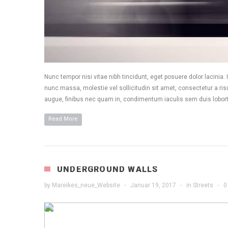
Nunc tempor nisi vitae nibh tincidunt, eget posuere dolor lacinia
nunc massa, molestie vel sollicitudin sit amet, consectetur a risu
augue, finibus nec quam in, condimentum iaculis sem duis lobort
Read More
UNDERGROUND WALLS
by
Mareikes_neue_Website
·
Januar 19, 2017
·
in
Streets
·
0