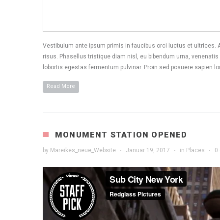
Vestibulum ante ipsum primis in faucibus orci luctus et ultrices
risus. Phasellus tristique diam nisl, eu bibendum urna, venenatis
lobortis egestas fermentum pulvinar. Proin sed posuere sapien lo
Read More
MONUMENT STATION OPENED
by
Mareikes_neue_Website
·
Januar 19, 2017
·
in
Places
·
0