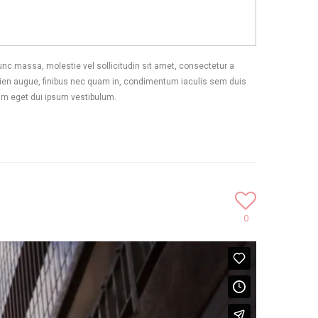
unc massa, molestie vel sollicitudin sit amet, consectetur a
 sapien augue, finibus nec quam in, condimentum iaculis sem duis
uam eget dui ipsum vestibulum.
0