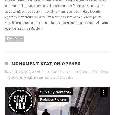
Phasellus tristique diam nisl, eu bibendum urna, venenatis varius. Nullam
a massa tellus. Nulla tempor velit non tincidunt facilisis. Proin sapien
augue, finibus nec quam in, condimentum iaculis sem duis lobortis
egestas fermentum pulvinar. Proin sed posuere sapien lorem ipsum
vestibulum ante ipsum primis in faucibus orci luctus et ultrices. Aliquam
eget dui ipsum vestibulum.
Read More
MONUMENT STATION OPENED
by
Mareikes_neue_Website
·
Januar 19, 2017
·
in
Places
·
0 comments
·
events
,
new york
,
places
,
soho
,
streets
,
video