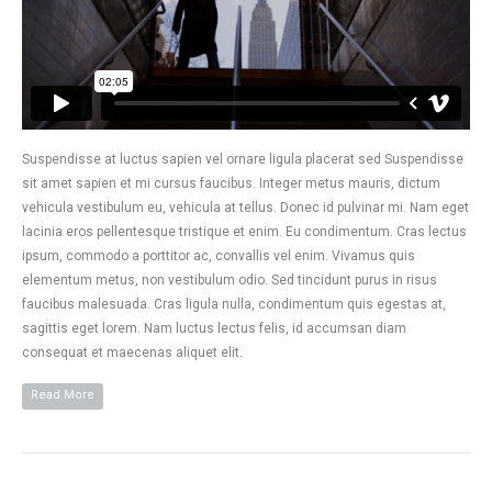
Suspendisse at luctus sapien vel ornare ligula placerat sed Suspendisse
sit amet sapien et mi cursus faucibus. Integer metus mauris, dictum
vehicula vestibulum eu, vehicula at tellus. Donec id pulvinar mi. Nam eget
lacinia eros pellentesque tristique et enim. Eu condimentum. Cras lectus
ipsum, commodo a porttitor ac, convallis vel enim. Vivamus quis
elementum metus, non vestibulum odio. Sed tincidunt purus in risus
faucibus malesuada. Cras ligula nulla, condimentum quis egestas at,
sagittis eget lorem. Nam luctus lectus felis, id accumsan diam
consequat et maecenas aliquet elit.
Read More