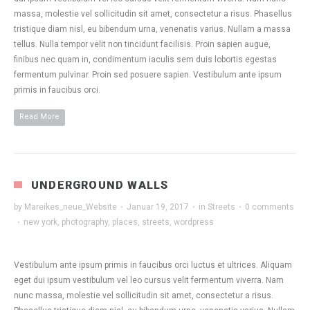
massa, molestie vel sollicitudin sit amet, consectetur a risus. Phasellus
tristique diam nisl, eu bibendum urna, venenatis varius. Nullam a massa
tellus. Nulla tempor velit non tincidunt facilisis. Proin sapien augue,
finibus nec quam in, condimentum iaculis sem duis lobortis egestas
fermentum pulvinar. Proin sed posuere sapien. Vestibulum ante ipsum
primis in faucibus orci.
Read More
UNDERGROUND WALLS
by
Mareikes_neue_Website
·
Januar 19, 2017
·
in
Streets
·
0 comments
·
new york
,
photography
,
places
,
streets
,
wordpress
Vestibulum ante ipsum primis in faucibus orci luctus et ultrices. Aliquam
eget dui ipsum vestibulum vel leo cursus velit fermentum viverra. Nam
nunc massa, molestie vel sollicitudin sit amet, consectetur a risus.